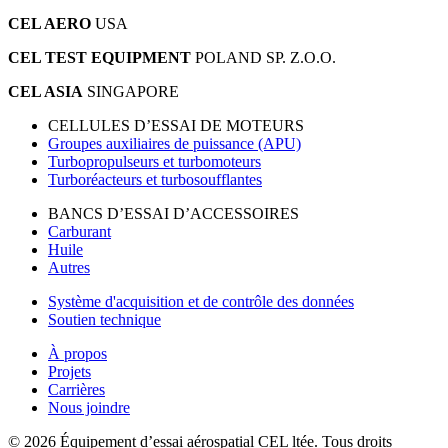
CEL AERO
USA
CEL TEST EQUIPMENT
POLAND SP. Z.O.O.
CEL ASIA
SINGAPORE
CELLULES D’ESSAI DE MOTEURS
Groupes auxiliaires de puissance (APU)
Turbopropulseurs et turbomoteurs
Turboréacteurs et turbosoufflantes
BANCS D’ESSAI D’ACCESSOIRES
Carburant
Huile
Autres
Système d'acquisition et de contrôle des données
Soutien technique
À propos
Projets
Carrières
Nous joindre
© 2026 Équipement d’essai aérospatial CEL ltée. Tous droits